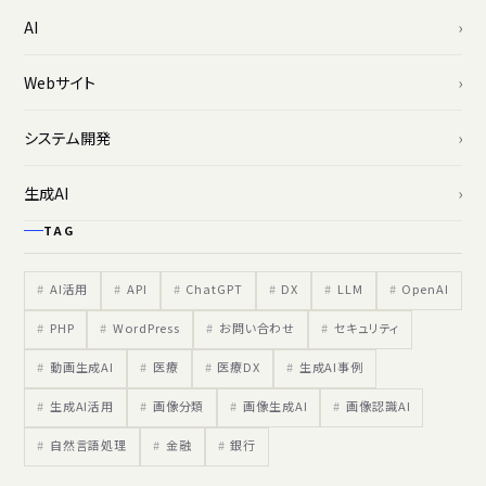
AI
Webサイト
システム開発
生成AI
TAG
AI活用
API
ChatGPT
DX
LLM
OpenAI
PHP
WordPress
お問い合わせ
セキュリティ
動画生成AI
医療
医療DX
生成AI事例
生成AI活用
画像分類
画像生成AI
画像認識AI
自然言語処理
金融
銀行